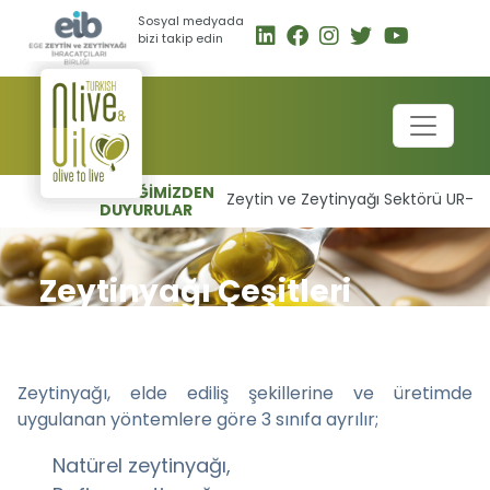
Sosyal medyada
bizi takip edin
BİRLİĞİMİZDEN
Zeytin ve Zeytinyağı Sektörü UR-GE B
DUYURULAR
Zeytinyağı Çeşitleri
Zeytinyağı, elde ediliş şekillerine ve üretimde
uygulanan yöntemlere göre 3 sınıfa ayrılır;
Natürel zeytinyağı,