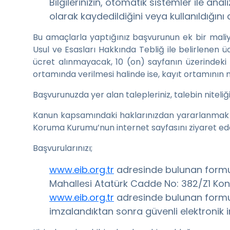
Bilgilerinizin, otomatik sistemler ile an
olarak kaydedildiğini veya kullanıldığın
Bu amaçlarla yaptığınız başvurunun ek bir maliy
Usul ve Esasları Hakkında Tebliğ ile belirlenen 
ücret alınmayacak, 10 (on) sayfanın üzerindeki h
ortamında verilmesi halinde ise, kayıt ortamının m
Başvurunuzda yer alan talepleriniz, talebin niteli
Kanun kapsamındaki haklarınızdan yararlanmak için b
Koruma Kurumu’nun internet sayfasını ziyaret edeb
Başvurularınızı;
www.eib.org.tr
adresinde bulunan formu d
Mahallesi Atatürk Cadde No: 382/Z1 Konak
www.eib.org.tr
adresinde bulunan formun
imzalandıktan sonra güvenli elektronik