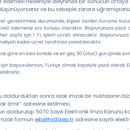
aliz edilmesi nedeniyle aleyhinize bir sonucun ortaya
ı düşünüyorsanız ve bu sebeple zarara uğramışsanız za
et gerektirmesi durumunda, Kişisel Verileri Koruma Kuru
ücreti ödemeniz söz konusu olacaktır. Başvurunuza yazılı 
er sayfa için 1 TL işlem ücreti alınacaktır. Başvurunuza 
aliyeti kadar ücret tarafınıza yansıtılacaktır.
ğine göre en kısa sürede ve en geç 30 (otuz) gün içinde son
aşvurularınızı, Türkçe olmak kaydıyla yazılı olarak EİB’e i
ilirsiniz.
oldurduktan sonra ıslak imzalı bir nüshasının bizz
 İzmir“ adresine iletilmesi,
 doldurulup 5070 Sayılı Elektronik İmza Kanunu ka
 imzalı formun
eib@hs01.kep.tr
adresine kayıtlı elekt