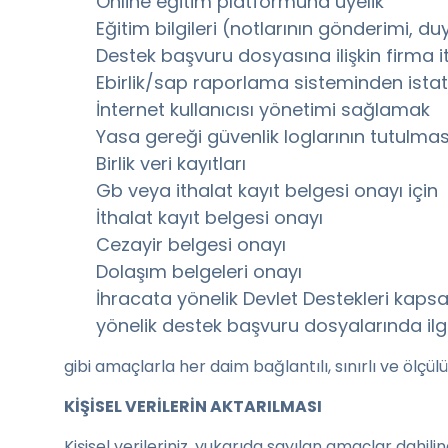
Online eğitim platformuna üyelik
Eğitim bilgileri (notlarının gönderimi, d
Destek başvuru dosyasına ilişkin firma i
Ebirlik/sap raporlama sisteminden istatis
İnternet kullanıcısı yönetimi sağlamak
Yasa gereği güvenlik loglarının tutulmas
Birlik veri kayıtları
Gb veya ithalat kayıt belgesi onayı için
İthalat kayıt belgesi onayı
Cezayir belgesi onayı
Dolaşım belgeleri onayı
İhracata yönelik Devlet Destekleri kap
yönelik destek başvuru dosyalarında ilgil
gibi amaçlarla her daim bağlantılı, sınırlı ve ölçül
KİŞİSEL VERİLERİN AKTARILMASI
Kişisel verileriniz, yukarıda sayılan amaçlar dahil