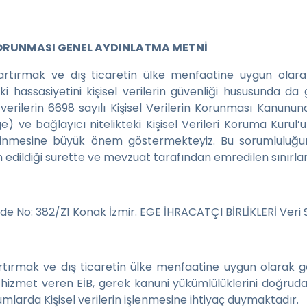
N KORUNMASI GENEL AYDINLATMA METNİ
ı artırmak ve dış ticaretin ülke menfaatine uygun olar
 hassasiyetini kişisel verilerin güvenliği hususunda da 
isel verilerin 6698 sayılı Kişisel Verilerin Korunması Kanu
ge) ve bağlayıcı nitelikteki Kişisel Verileri Koruma Kurul
inmesine büyük önem göstermekteyiz. Bu sorumluluğumuz
izah edildiği surette ve mevzuat tarafından emredilen sınırl
de No: 382/Z1 Konak İzmir. EGE İHRACATÇI BİRLİKLERİ Veri
artırmak ve dış ticaretin ülke menfaatine uygun olarak g
 hizmet veren EİB, gerek kanuni yükümlülüklerini doğruda
umlarda Kişisel verilerin işlenmesine ihtiyaç duymaktadır.