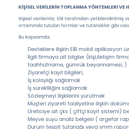
KİŞİSEL VERİLERİN TOPLANMA YÖNTEMLERİ VE H
Kişisel verileriniz; EİB tarafından yetkilendirilmiş
ortamında tutulan formlar ve tutanaklar gibi vas
Bu kapsamda;
Desteklere ilişkin EİB mobil aplikasyon ü
İlgili firmaya ait bilgiler (kişi,iletişim 
taahhütname, gümrük beyannamesi, )
Ziyaretçi kayıt bilgileri,
İş kolaylığı sağlamak
İş sürekliliğini sağlamak
Sözleşmeyi ilişkilerini yürütmek
Müşteri ziyareti faaliyetine ilişkin doküm
Üreticiye ait çks ( çiftçi kayıt sistemi) b
Meyve suyu analiz belgesi ( argefar ra
Durum tespit tutanağı veya ymm rapor