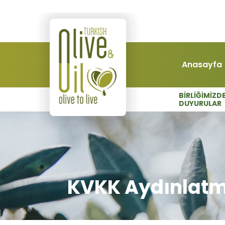
Anasayfa
BİRLİĞİMİZD
DUYURULAR
KVKK Aydınlatm