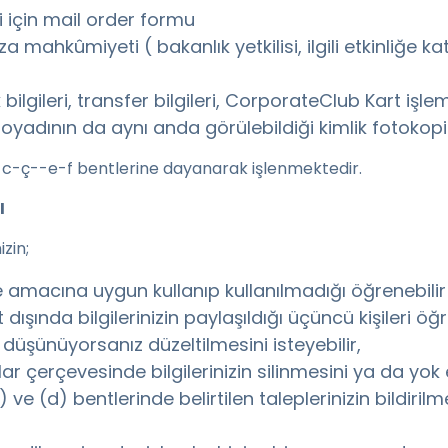
i için mail order formu
 mahkûmiyeti ( bakanlık yetkilisi, ilgili etkinliğe katı
ilgileri, transfer bilgileri, CorporateClub Kart işlem
i soyadının da aynı anda görülebildiği kimlik fotokopi
/a-c-ç--e-f bentlerine dayanarak işlenmektedir.
I
izin;
 amacına uygun kullanıp kullanılmadığı öğrenebilir v
ışında bilgilerinizin paylaşıldığı üçüncü kişileri öğr
ni düşünüyorsanız düzeltilmesini isteyebilir,
çerçevesinde bilgilerinizin silinmesini ya da yok e
c) ve (d) bentlerinde belirtilen taleplerinizin bildiril