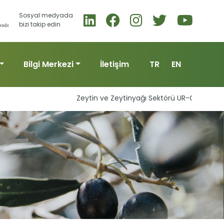
Sosyal medyada
bizi takip edin
Bilgi Merkezi
İletişim
TR
EN
Zeytin ve Zeytinyağı Sektörü UR-GE Başvuruları Baş