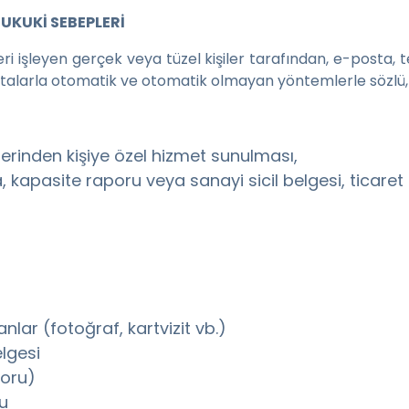
UKUKİ SEBEPLERİ
 veri işleyen gerçek veya tüzel kişiler tarafından, e-posta, 
ıtalarla otomatik ve otomatik olmayan yöntemlerle sözlü,
zerinden kişiye özel hizmet sunulması,
firma, kapasite raporu veya sanayi sicil belgesi, ticar
anlar (fotoğraf, kartvizit vb.)
elgesi
poru)
u