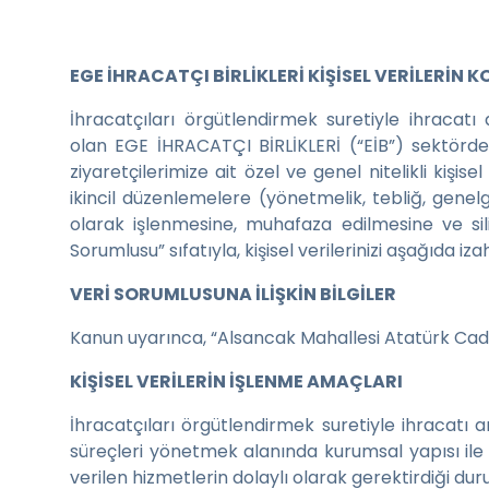
EGE İHRACATÇI BİRLİKLERİ KİŞİSEL VERİLERİ
İhracatçıları örgütlendirmek suretiyle ihracat
olan EGE İHRACATÇI BİRLİKLERİ (“EİB”) sektördeki
ziyaretçilerimize ait özel ve genel nitelikli kiş
ikincil düzenlemelere (yönetmelik, tebliğ, genel
olarak işlenmesine, muhafaza edilmesine ve sil
Sorumlusu” sıfatıyla, kişisel verilerinizi aşağıda 
VERİ SORUMLUSUNA İLİŞKİN BİLGİLER
Kanun uyarınca, “Alsancak Mahallesi Atatürk Cad
KİŞİSEL VERİLERİN İŞLENME AMAÇLARI
İhracatçıları örgütlendirmek suretiyle ihracatı 
süreçleri yönetmek alanında kurumsal yapısı ile
verilen hizmetlerin dolaylı olarak gerektirdiği dur