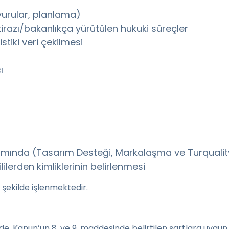
uyurular, planlama)
tirazı/bakanlıkça yürütülen hukuki süreçler
tiki veri çekilmesi
ı
samında (Tasarım Desteği, Markalaşma ve Turqualit
ilerden kimliklerinin belirlenmesi
ü şekilde işlenmektedir.
inde, Kanun’un 8. ve 9. maddesinde belirtilen şartlara uygun