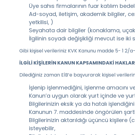
Üye sahıs firmalarının fuar katılım bedel
Ad-soyad, iletişim, akademik bilgiler, ceza
yetkilisi, )
Seyahata dair bilgiler (konaklama, uçak b
İlgilinin soyadı değişikliği mevcut ise ik
Gibi kişisel verileriniz KVK Kanunu madde 5- 1 2
İLGİLİ KİŞİLERİN KANUN KAPSAMINDAKİ HAKLAR
Dilediğiniz zaman EİB’e başvurarak kişisel verilerin
İşlenip işlenmediğini, işlenme amacını ve
Kanun’a uygun olarak yurt içinde ve yurt d
Bilgilerinizin eksik ya da hatalı işlendiği
Kanunun 7. maddesinde öngörülen şartlar 
Bilgilerinizin aktarıldığı üçüncü kişilere (
isteyebilir,